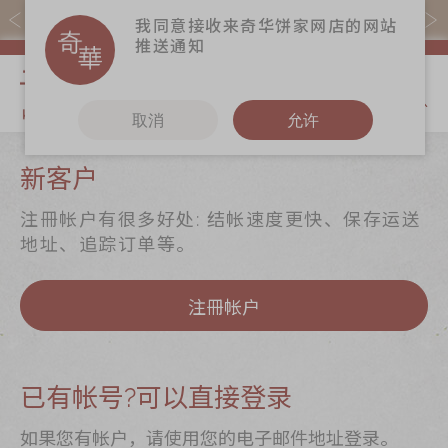
易赏钱会员凭推广码购买现货产品可赚易赏钱($5=1分)
我同意接收来奇华饼家网店的网站
推送通知
我的购物
取消
允许
关于奇华
奇华饼食
更多
新客户
奇华传奇
至尊月饼
奇华Fans
注冊帐户有很多好处: 结帐速度更快、保存运送
最新推广
贺年食品
奇华工作坊
地址、追踪订单等。
分店网络
嫁喜礼饼
奇华茶室
注冊帐户
商务销售
手信礼品
联络奇华
嫁喜须知
家乡饼食
加入奇华
奇华网志
时令食品
已有帐号?可以直接登录
茗茶系列
如果您有帐户，请使用您的电子邮件地址登录。