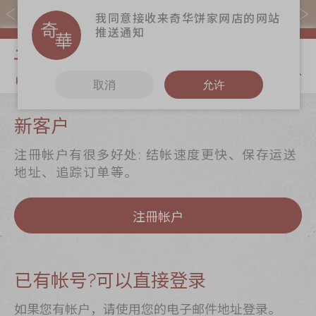
易赏钱会员凭推广码购买现货产品可赚易赏钱($5=1分)
我同意接收来奇华饼家网店的网站
推送通知
我的购物
取消
允许
关于奇华
奇华饼食
更多
新客户
奇华传奇
至尊月饼
奇华Fans
注冊帐户有很多好处: 结帐速度更快、保存运送
最新推广
贺年食品
奇华工作坊
地址、追踪订单等。
分店网络
嫁喜礼饼
奇华茶室
注冊帐户
商务销售
手信礼品
联络奇华
嫁喜须知
家乡饼食
加入奇华
奇华网志
时令食品
已有帐号?可以直接登录
茗茶系列
如果您有帐户，请使用您的电子邮件地址登录。