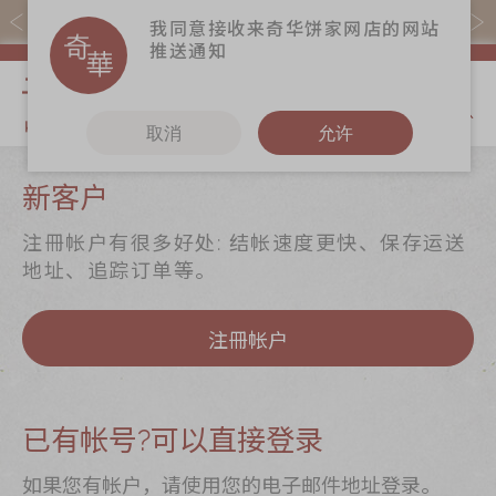
易赏钱会员凭推广码购买现货产品可赚易赏钱($5=1分)
我同意接收来奇华饼家网店的网站
推送通知
我的购物
取消
允许
关于奇华
奇华饼食
更多
新客户
奇华传奇
至尊月饼
奇华Fans
注冊帐户有很多好处: 结帐速度更快、保存运送
最新推广
贺年食品
奇华工作坊
地址、追踪订单等。
分店网络
嫁喜礼饼
奇华茶室
注冊帐户
商务销售
手信礼品
联络奇华
嫁喜须知
家乡饼食
加入奇华
奇华网志
时令食品
已有帐号?可以直接登录
茗茶系列
如果您有帐户，请使用您的电子邮件地址登录。