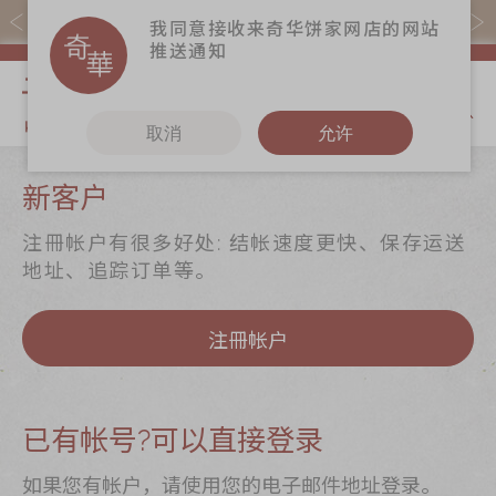
易赏钱会员凭推广码购买现货产品可赚易赏钱($5=1分)
我同意接收来奇华饼家网店的网站
推送通知
我的购物
取消
允许
关于奇华
奇华饼食
更多
新客户
奇华传奇
至尊月饼
奇华Fans
注冊帐户有很多好处: 结帐速度更快、保存运送
最新推广
贺年食品
奇华工作坊
地址、追踪订单等。
分店网络
嫁喜礼饼
奇华茶室
注冊帐户
商务销售
手信礼品
联络奇华
嫁喜须知
家乡饼食
加入奇华
奇华网志
时令食品
已有帐号?可以直接登录
茗茶系列
如果您有帐户，请使用您的电子邮件地址登录。