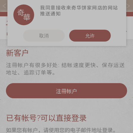
易赏钱会员凭推广码购买现货产品可赚易赏钱($5=1分)
我同意接收来奇华饼家网店的网站
推送通知
我的购物
取消
允许
关于奇华
奇华饼食
更多
新客户
奇华传奇
至尊月饼
奇华Fans
注冊帐户有很多好处: 结帐速度更快、保存运送
最新推广
贺年食品
奇华工作坊
地址、追踪订单等。
分店网络
嫁喜礼饼
奇华茶室
注冊帐户
商务销售
手信礼品
联络奇华
嫁喜须知
家乡饼食
加入奇华
奇华网志
时令食品
已有帐号?可以直接登录
茗茶系列
如果您有帐户，请使用您的电子邮件地址登录。