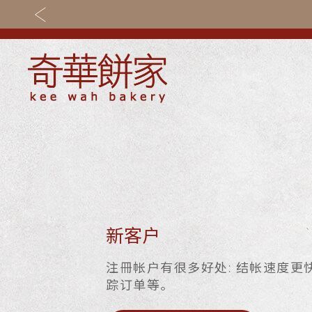
关于奇华
奇华饼食
奇华传奇
至尊月饼
最新推广
贺年食品
分店网络
嫁喜礼饼
新客户
商务销售
手信礼品
注冊帐户有很多好处: 结帐速度更
踪订单等。
嫁喜须知
家乡饼食