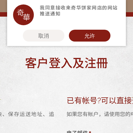
购物满$368(折扣后)即免本地运费！
我同意接收来奇华饼家网店的网站
推送通知
取消
允许
客户登入及注冊
更多
奇华Fans
奇华工作坊
奇华茶室
已有帐号?可以直接
联络奇华
快、保存运送地址、追
如果您有帐户，请使用您的
加入奇华
电子邮件