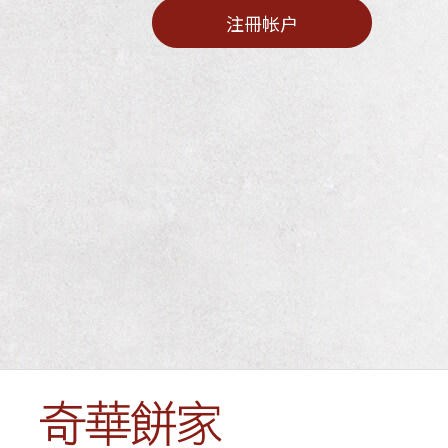
奇华网志
时令食品
注冊帐户
茗茶系列
迪士尼系列
奇华LINE FRIEND
礼盒
所有产品
产品价目表
EN
繁體