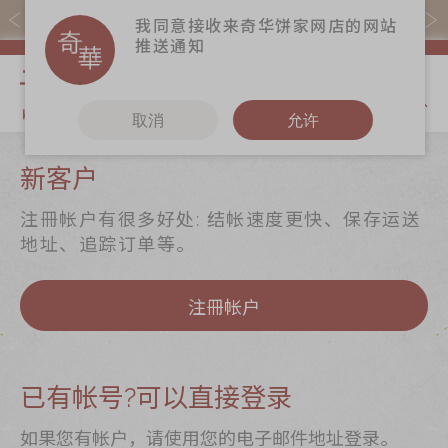
易赏钱会员凭推广码购买现货产品可赚易赏钱($5=1分)
我同意接收来奇华饼家网店的网站
推送通知
我的购物
取消
允许
关于奇华
奇华饼食
更多
新客户
奇华传奇
至尊月饼
奇华Fans
注冊帐户有很多好处: 结帐速度更快、保存运送
最新推广
贺年食品
奇华工作坊
地址、追踪订单等。
分店网络
嫁喜礼饼
奇华茶室
注冊帐户
商务销售
手信礼品
联络奇华
嫁喜须知
家乡饼食
加入奇华
奇华网志
时令食品
已有帐号?可以直接登录
茗茶系列
如果您有帐户，请使用您的电子邮件地址登录。