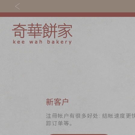
关于奇华
奇华饼食
奇华传奇
至尊月饼
最新推广
贺年食品
分店网络
嫁喜礼饼
新客户
商务销售
手信礼品
注冊帐户有很多好处: 结帐速度更
踪订单等。
嫁喜须知
家乡饼食