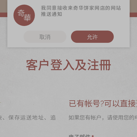
易赏钱会员凭推广码购买现货产品可赚易赏钱($5=1分)
我同意接收来奇华饼家网店的网站
推送通知
取消
允许
客户登入及注冊
更多
奇华Fans
奇华工作坊
奇华茶室
已有帐号?可以直接
联络奇华
快、保存运送地址、追
如果您有帐户，请使用您的
加入奇华
电子邮件