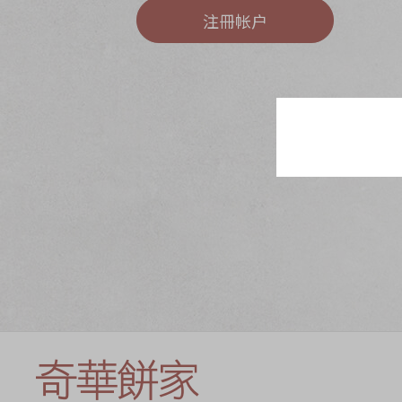
奇华网志
时令食品
注冊帐户
茗茶系列
迪士尼系列
奇华LINE FRIEND
礼盒
所有产品
产品价目表
EN
繁體