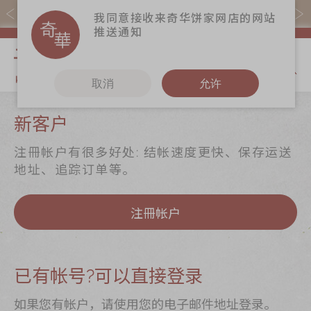
易赏钱会员凭推广码购买现货产品可赚易赏钱($5=1分)
我同意接收来奇华饼家网店的网站
推送通知
我的购物
取消
允许
关于奇华
奇华饼食
更多
新客户
奇华传奇
至尊月饼
奇华Fans
注冊帐户有很多好处: 结帐速度更快、保存运送
最新推广
贺年食品
奇华工作坊
地址、追踪订单等。
分店网络
嫁喜礼饼
奇华茶室
注冊帐户
商务销售
手信礼品
联络奇华
嫁喜须知
家乡饼食
加入奇华
奇华网志
时令食品
已有帐号?可以直接登录
茗茶系列
如果您有帐户，请使用您的电子邮件地址登录。