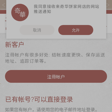
易赏钱会员凭推广码购买现货产品可赚易赏钱($5=1分)
我同意接收来奇华饼家网店的网站
推送通知
我的购物
取消
允许
关于奇华
奇华饼食
更多
新客户
奇华传奇
至尊月饼
奇华Fans
注冊帐户有很多好处: 结帐速度更快、保存运送
最新推广
贺年食品
奇华工作坊
地址、追踪订单等。
分店网络
嫁喜礼饼
奇华茶室
注冊帐户
商务销售
手信礼品
联络奇华
嫁喜须知
家乡饼食
加入奇华
奇华网志
时令食品
已有帐号?可以直接登录
茗茶系列
如果您有帐户，请使用您的电子邮件地址登录。