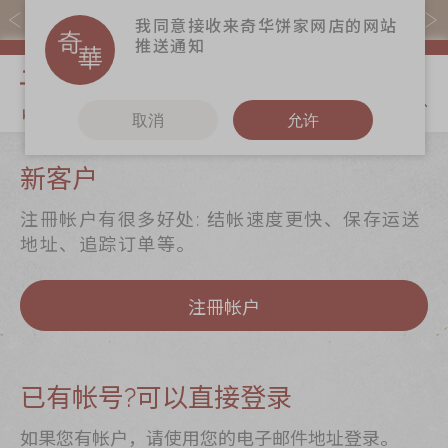
购物满$368(折扣后)即免本地运费！
我同意接收来奇华饼家网店的网站
推送通知
我的购物
取消
允许
关于奇华
奇华饼食
更多
新客户
奇华传奇
至尊月饼
奇华Fans
注冊帐户有很多好处: 结帐速度更快、保存运送
最新推广
贺年食品
奇华工作坊
地址、追踪订单等。
分店网络
嫁喜礼饼
奇华茶室
注冊帐户
商务销售
手信礼品
联络奇华
嫁喜须知
家乡饼食
加入奇华
奇华网志
时令食品
已有帐号?可以直接登录
茗茶系列
如果您有帐户，请使用您的电子邮件地址登录。