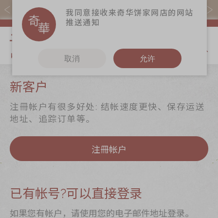
易赏钱会员凭推广码购买现货产品可赚易赏钱($5=1分)
我同意接收来奇华饼家网店的网站
推送通知
我的购物
取消
允许
关于奇华
奇华饼食
更多
新客户
奇华传奇
至尊月饼
奇华Fans
注冊帐户有很多好处: 结帐速度更快、保存运送
最新推广
贺年食品
奇华工作坊
地址、追踪订单等。
分店网络
嫁喜礼饼
奇华茶室
注冊帐户
商务销售
手信礼品
联络奇华
嫁喜须知
家乡饼食
加入奇华
奇华网志
时令食品
已有帐号?可以直接登录
茗茶系列
如果您有帐户，请使用您的电子邮件地址登录。