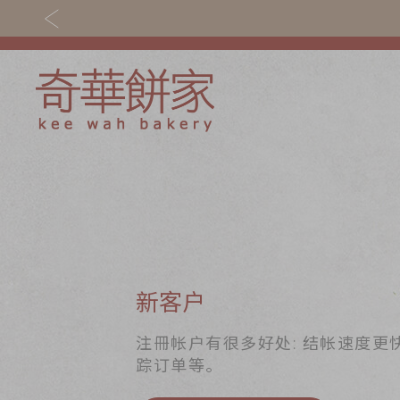
关于奇华
奇华饼食
奇华传奇
至尊月饼
最新推广
贺年食品
分店网络
嫁喜礼饼
新客户
商务销售
手信礼品
注冊帐户有很多好处: 结帐速度更
踪订单等。
嫁喜须知
家乡饼食