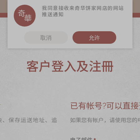
易赏钱会员凭推广码购买现货产品可赚易赏钱($5=1分)
我同意接收来奇华饼家网店的网站
推送通知
取消
允许
客户登入及注冊
更多
奇华Fans
奇华工作坊
奇华茶室
已有帐号?可以直接
联络奇华
快、保存运送地址、追
如果您有帐户，请使用您的
加入奇华
电子邮件