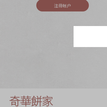
奇华网志
时令食品
注冊帐户
茗茶系列
迪士尼系列
奇华LINE FRIEND
礼盒
所有产品
产品价目表
EN
繁體