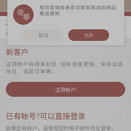
易赏钱会员凭推广码购买现货产品可赚易赏钱($5=1分)
我同意接收来奇华饼家网店的网站
推送通知
我的购物
取消
允许
关于奇华
奇华饼食
更多
新客户
奇华传奇
至尊月饼
奇华Fans
注冊帐户有很多好处: 结帐速度更快、保存运送
最新推广
贺年食品
奇华工作坊
地址、追踪订单等。
分店网络
嫁喜礼饼
奇华茶室
注冊帐户
商务销售
手信礼品
联络奇华
嫁喜须知
家乡饼食
加入奇华
奇华网志
时令食品
已有帐号?可以直接登录
茗茶系列
如果您有帐户，请使用您的电子邮件地址登录。