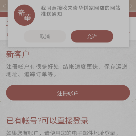
易赏钱会员凭推广码购买现货产品可赚易赏钱($5=1分)
我同意接收来奇华饼家网店的网站
推送通知
我的购物
取消
允许
关于奇华
奇华饼食
更多
新客户
奇华传奇
至尊月饼
奇华Fans
注冊帐户有很多好处: 结帐速度更快、保存运送
最新推广
贺年食品
奇华工作坊
地址、追踪订单等。
分店网络
嫁喜礼饼
奇华茶室
注冊帐户
商务销售
手信礼品
联络奇华
嫁喜须知
家乡饼食
加入奇华
奇华网志
时令食品
已有帐号?可以直接登录
茗茶系列
如果您有帐户，请使用您的电子邮件地址登录。