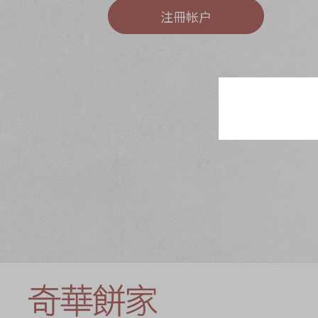
奇华网志
时令食品
注冊帐户
茗茶系列
迪士尼系列
奇华LINE FRIEND
礼盒
所有产品
产品价目表
EN
繁體