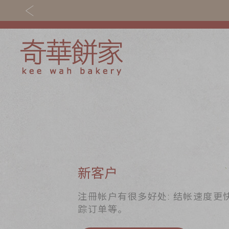
关于奇华
奇华饼食
奇华传奇
至尊月饼
最新推广
贺年食品
分店网络
嫁喜礼饼
新客户
商务销售
手信礼品
注冊帐户有很多好处: 结帐速度更
踪订单等。
嫁喜须知
家乡饼食