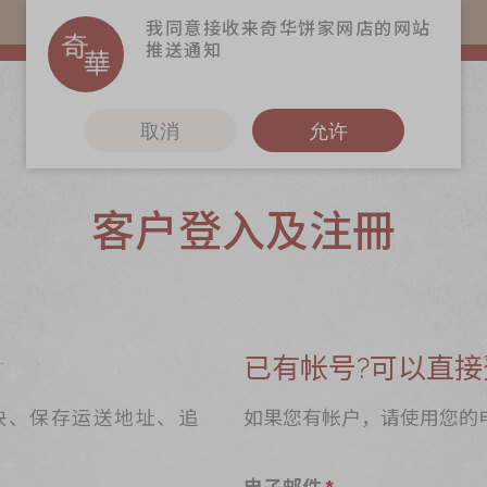
易赏钱会员凭推广码购买现货产品可赚易赏钱($5=1分)
我同意接收来奇华饼家网店的网站
推送通知
取消
允许
客户登入及注冊
更多
奇华Fans
奇华工作坊
奇华茶室
已有帐号?可以直接
联络奇华
快、保存运送地址、追
如果您有帐户，请使用您的
加入奇华
电子邮件