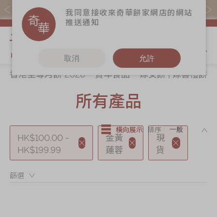
購物滿$368(折扣後)即免本地運費！
我同意接收來奇華餅家網店的網站
推送通知
我的購物
取消
允許
香港至尊月餅 2026
賀年食品
嫁女餅 | 嫁喜禮餅
關於奇華
奇華餅食
更多
所有產品
所有產品
奇華傳奇
香港至尊月餅
奇華Fans
2026
最新推廣
奇華工作坊
賀年食品
DE
橫向展示
排序 :
分店網絡
奇華茶室
HK$100.00 -
金黃
現
嫁女餅 | 嫁喜禮
商務銷售
HK$199.99
蓮蓉
聯絡奇華
貨
餅
嫁喜須知
加入奇華
手信禮品
篩選：
奇華網誌
家鄉餅食｜香港
製造