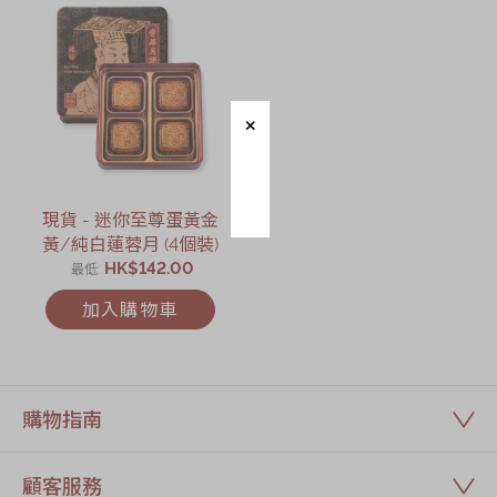
節日時令食品
茗茶系列
奇華迪士尼禮盒
奇華LINE
FRIENDS禮盒
所有產品
現貨 - 迷你至尊蛋黃金
產品價目表
黃/純白蓮蓉月 (4個裝)
HK$142.00
最低
EN
简体
加入購物車
購物指南
顧客服務