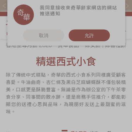
購物滿$368(折扣後)即免本地運費！
我同意接收來奇華餅家網店的網站
推送通知
我的購物
取消
允許
香港至尊月餅 2026
賀年食品
嫁女餅 | 嫁喜禮餅
關於奇華
奇華餅食
更多
所有產品
精選西式小食
奇華傳奇
香港至尊月餅
奇華Fans
2026
最新推廣
奇華工作坊
除了傳統中式糕點，奇華的西式小食系列同樣廣受顧客
賀年食品
分店網絡
奇華茶室
喜愛。牛油曲奇、杏仁條及黑白芝麻蝴蝶酥不僅包裝精
嫁女餅 | 嫁喜禮
美，口感更是酥脆豐富。無論是作為辦公室的下午茶零
商務銷售
聯絡奇華
餅
食分享、同事間的散水餅，還是商務手信推介，都能彰
嫁喜須知
加入奇華
顯您的送禮心思與品味，為親朋好友送上最甜蜜的滋
手信禮品
味。
奇華網誌
家鄉餅食｜香港
製造
DE