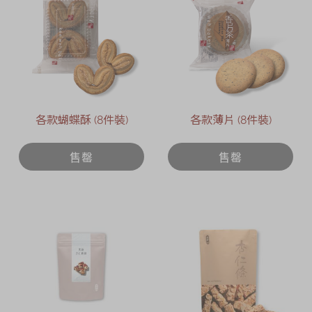
各款蝴蝶酥 (8件裝)
各款薄片 (8件裝)
售罄
售罄