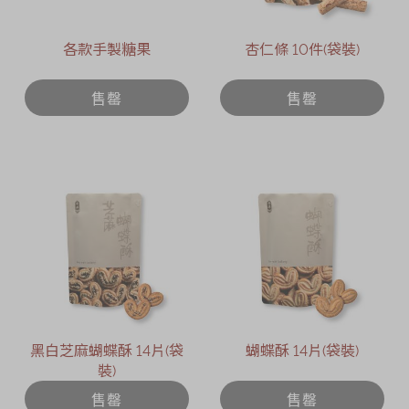
各款手製糖果
杏仁條 10件(袋裝)
售罄
售罄
黑白芝麻蝴蝶酥 14片(袋
蝴蝶酥 14片(袋裝)
裝)
售罄
售罄