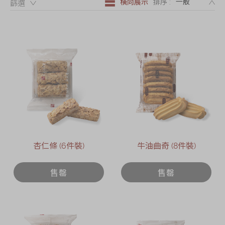
橫向展示
排序 :
篩選：
節日時令食品
茗茶系列
奇華迪士尼禮盒
奇華LINE
FRIENDS禮盒
所有產品
產品價目表
EN
简体
杏仁條 (6件裝)
牛油曲奇 (8件裝)
售罄
售罄