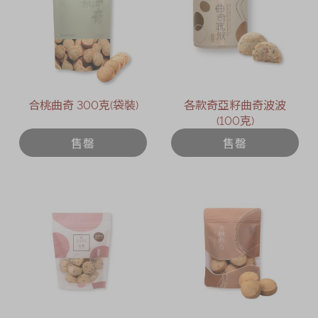
合桃曲奇 300克(袋裝)
各款奇亞籽曲奇波波
(100克)
售罄
售罄