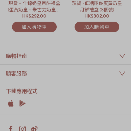
現貨 – 什錦奶皇月餅禮盒
現貨 -低糖迷你蛋黃奶皇
(蛋黃奶皇、朱古力奶皇及
月餅禮盒 (8個裝)
伯爵茶奶皇) (8個裝)
HK$292.00
HK$302.00
加入購物車
加入購物車
購物指南
顧客服務
下載應用程式


Apple
Android


