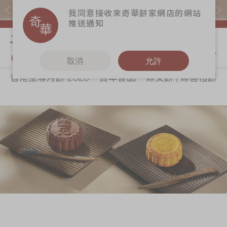
易賞錢會員憑推廣碼購買現貨產品可賺易賞錢($5=1分)
我同意接收來奇華餅家網店的網站
推送通知
我的購物
取消
允許
香港至尊月餅 2026
賀年食品
嫁女餅 | 嫁喜禮餅
關於奇華
奇華餅食
更多
所有產品
奇華傳奇
香港至尊月餅
奇華Fans
2026
最新推廣
奇華工作坊
賀年食品
分店網絡
奇華茶室
嫁女餅 | 嫁喜禮
商務銷售
聯絡奇華
餅
嫁喜須知
加入奇華
手信禮品
奇華網誌
家鄉餅食｜香港
製造