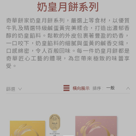
奶皇月餅系列
節日時令食品
茗茶系列
奇華餅家奶皇月餅系列，嚴選上等食材，以優質
奇華迪士尼禮盒
牛乳及精選特級鹹蛋黃完美糅合，打造出濃郁香
醇的奶皇餡料。鬆軟的外皮包裹著豐盈的奶香，
奇華LINE
一口咬下，奶皇餡料的細膩與蛋黃的鹹香交織，
FRIENDS禮盒
口感綿密，令人百般回味。每一件奶皇月餅都是
所有產品
奇華匠心工藝的體現，為您帶來極致的味蕾享
受。
產品價目表
EN
简体
DE
橫向展示
排序 :
篩選：