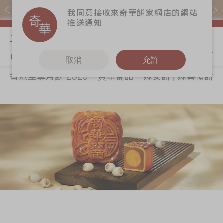
易賞錢會員憑推廣碼購買現貨產品可賺易賞錢($5=1分)
我同意接收來奇華餅家網店的網站
推送通知
我的購物
取消
允許
香港至尊月餅 2026
賀年食品
嫁女餅 | 嫁喜禮餅
關於奇華
奇華餅食
更多
所有產品
奇華傳奇
香港至尊月餅
奇華Fans
2026
最新推廣
奇華工作坊
賀年食品
分店網絡
奇華茶室
嫁女餅 | 嫁喜禮
商務銷售
聯絡奇華
餅
嫁喜須知
加入奇華
手信禮品
奇華網誌
家鄉餅食｜香港
製造