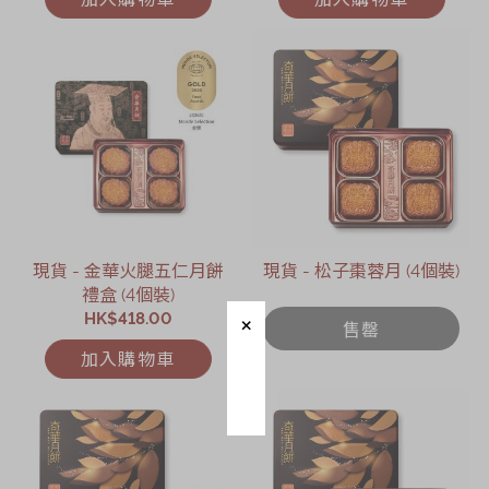
現貨 - 金華火腿五仁月餅
現貨 - 松子棗蓉月 (4個裝)
禮盒 (4個裝)
HK$418.00
售罄
加入購物車