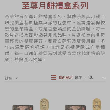
至尊月餅禮盒系列
節日時令食品
茗茶系列
奇華餅家至尊月餅禮盒系列，將傳統經典月餅口
奇華迪士尼禮盒
味完美盛載於極具氣派的包裝中。無論是氣勢恢
宏的皇帝鐵盒，或是喜慶嫣紅的金頂鐵罐，每一
奇華LINE
款月餅禮盒都彰顯著非凡品味。月餅禮盒內含奇
FRIENDS禮盒
華經典的雙黃蓮蓉、雙黃白蓮蓉及雙黃月餅，多
所有產品
年來深受顧客好評。無論是送禮饋贈或自用細
嚐，每一口都能讓您深刻感受奇華代代相傳的傳
產品價目表
統手藝與匠心獨運。
EN
简体
DE
橫向展示
排序 :
篩選：