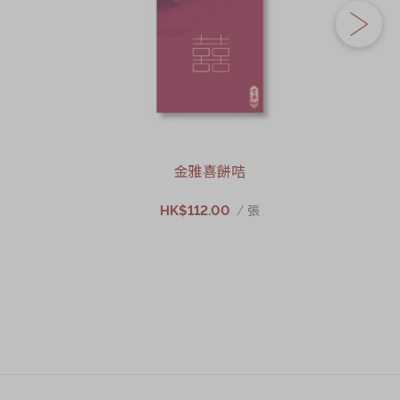
金雅喜餅咭
HK$112.00
/ 張
加入購物車