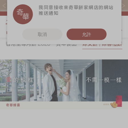
購物滿$368(折扣後)即免本地運費！
我同意接收來奇華餅家網店的網站
推送通知
我的購物
取消
允許
香港至尊月餅 2026
賀年食品
嫁女餅 | 嫁喜禮餅
關於奇華
奇華餅食
更多
所有產品
奇華傳奇
香港至尊月餅
奇華Fans
2026
最新推廣
奇華工作坊
賀年食品
分店網絡
奇華茶室
嫁女餅 | 嫁喜禮
商務銷售
聯絡奇華
餅
嫁喜須知
加入奇華
手信禮品
奇華網誌
家鄉餅食｜香港
製造