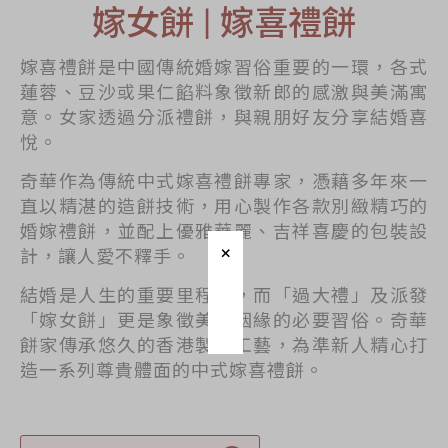
嫁女餅 | 嫁喜禮餅
節日時令食品
茗茶系列
嫁喜禮餅是中國傳統婚嫁習俗重要的一環，各式
奇華迪士尼禮盒
蓮蓉、豆沙或果仁餡料象徵新郎的感激與美滿寓
意。女家透過分派禮餅，與親朋好友分享結婚喜
奇華LINE
悅。
FRIENDS禮盒
奇華作為傳統中式嫁喜禮餅專家，憑藉多年來一
所有產品
直以精湛的造餅技術，用心製作各款別緻精巧的
產品價目表
婚嫁禮餅，並配上優雅華麗、吉祥喜慶的包裝設
計，讓人愛不釋手。
EN
简体
結婚是人生的重要里程碑，而「過大禮」及派發
「嫁女餅」更是象徵美滿姻緣的必要習俗。奇華
餅家傳承悠久的香港製餅工藝，為準新人精心打
造一系列尊貴體面的中式嫁喜禮餅。