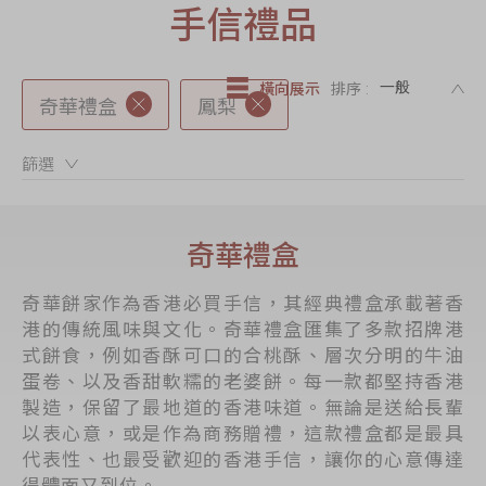
手信禮品
節日時令食品
茗茶系列
DE
奇華迪士尼禮盒
橫向展示
排序 :
奇華禮盒
鳳梨
奇華LINE
FRIENDS禮盒
篩選：
所有產品
產品價目表
奇華禮盒
EN
简体
奇華餅家作為香港必買手信，其經典禮盒承載著香
港的傳統風味與文化。奇華禮盒匯集了多款招牌港
式餅食，例如香酥可口的合桃酥、層次分明的牛油
蛋卷、以及香甜軟糯的老婆餅。每一款都堅持香港
製造，保留了最地道的香港味道。無論是送給長輩
以表心意，或是作為商務贈禮，這款禮盒都是最具
代表性、也最受歡迎的香港手信，讓你的心意傳達
得體面又到位。