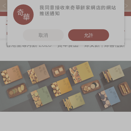
我同意接收來奇華餅家網店的網站
推送通知
我的購物
取消
允許
香港至尊月餅 2026
賀年食品
嫁女餅 | 嫁喜禮餅
關於奇華
奇華餅食
更多
所有產品
奇華傳奇
香港至尊月餅
奇華Fans
2026
最新推廣
奇華工作坊
賀年食品
分店網絡
奇華茶室
嫁女餅 | 嫁喜禮
商務銷售
聯絡奇華
餅
嫁喜須知
加入奇華
手信禮品
奇華網誌
家鄉餅食｜香港
製造