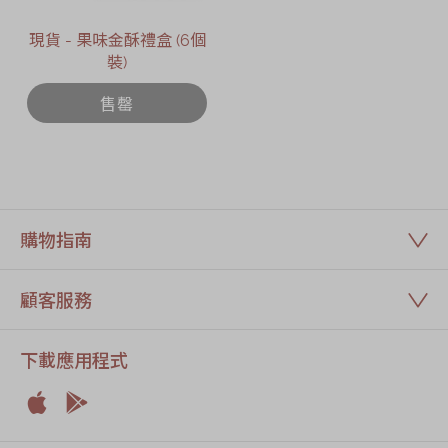
現貨 - 果味金酥禮盒 (6個
裝)
售罄
購物指南
顧客服務
下載應用程式


Apple
Android