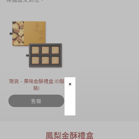
現貨 - 果味金酥禮盒 (6個
裝)
售罄
鳳梨金酥禮盒