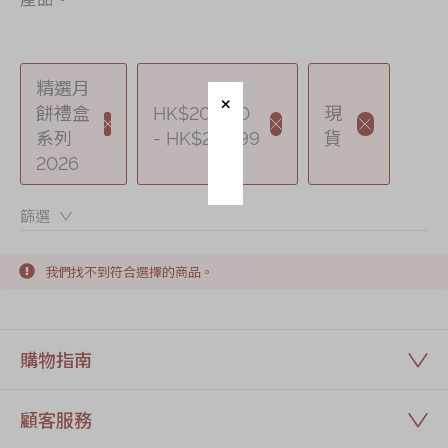
節日時令食品
茗茶系列
奇華迪士尼禮盒
精選月
餅禮盒
HK$200.00
現
奇華LINE
系列
- HK$209.99
貨
FRIENDS禮盒
2026
所有產品
篩選：
產品價目表
我們找不到符合選擇的商品。
EN
简体
購物指南
顧客服務