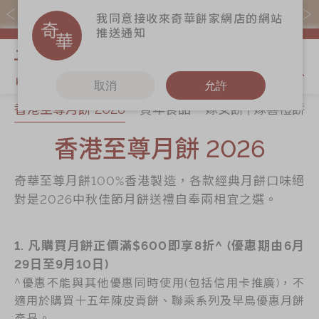
易賞錢會員憑推廣碼購買現貨產品可賺易賞錢($5=1分)
我同意接收來奇華餅家網店的網站
推送通知
我的購物
取消
允許
香港至尊月餅 2026
賀年食品
嫁女餅 | 嫁喜禮餅
關於奇華
奇華餅食
更多
所有產品
香港至尊月餅 2026
奇華傳奇
香港至尊月餅
奇華Fans
2026
最新推廣
奇華工作坊
奇華至尊月餅100%香港製造，各款經典月餅口味絕
賀年食品
分店網絡
奇華茶室
對是2026中秋佳節月餅送禮自奉兩相宜之選。
嫁女餅 | 嫁喜禮
商務銷售
聯絡奇華
餅
嫁喜須知
1. 凡購買月餅正價滿$600即享8折^ (優惠期由6月
加入奇華
手信禮品
29日至9月10日)
奇華網誌
家鄉餅食｜香港
^優惠不能與其他優惠同時使用(包括信用卡推廣)，不
製造
適用於購買十五年陳皮貢餅、聯乘系列及早鳥優惠月餅
產品。