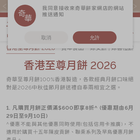
購物滿$368(折扣後)即免本地運費！
我同意接收來奇華餅家網店的網站
推送通知
我的購物
取消
允許
香港至尊月餅 2026
賀年食品
嫁女餅 | 嫁喜禮餅
關於奇華
奇華餅食
更多
所有產品
香港至尊月餅 2026
奇華傳奇
香港至尊月餅
奇華Fans
2026
最新推廣
奇華工作坊
奇華至尊月餅100%香港製造，各款經典月餅口味絕
賀年食品
分店網絡
奇華茶室
對是2026中秋佳節月餅送禮自奉兩相宜之選。
嫁女餅 | 嫁喜禮
商務銷售
聯絡奇華
餅
嫁喜須知
1. 凡購買月餅正價滿$600即享8折^ (優惠期由6月
加入奇華
手信禮品
29日至9月10日)
奇華網誌
家鄉餅食｜香港
^優惠不能與其他優惠同時使用(包括信用卡推廣)，不
製造
適用於購買十五年陳皮貢餅、聯乘系列及早鳥優惠月餅
產品。