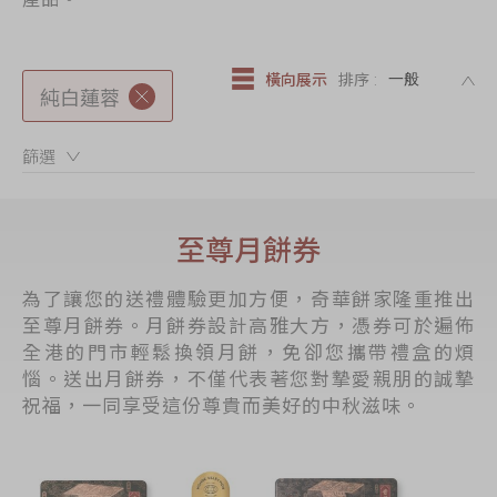
節日時令食品
茗茶系列
DE
橫向展示
排序 :
奇華迪士尼禮盒
純白蓮蓉
奇華LINE
篩選：
FRIENDS禮盒
所有產品
至尊月餅券
產品價目表
為了讓您的送禮體驗更加方便，奇華餅家隆重推出
EN
简体
至尊月餅券。月餅券設計高雅大方，憑券可於遍佈
全港的門市輕鬆換領月餅，免卻您攜帶禮盒的煩
惱。送出月餅券，不僅代表著您對摯愛親朋的誠摯
祝福，一同享受這份尊貴而美好的中秋滋味。