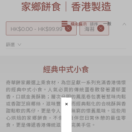
家鄉餅食｜香港製造
節日時令食品
茗茶系列
DE
奇華迪士尼禮盒
橫向展示
排序 :
HK$0.00 - HK$99.99
海苔
奇華LINE
FRIENDS禮盒
篩選：
所有產品
產品價目表
經典中式小食
EN
简体
奇華餅家嚴選上乘食材，為您呈獻一系列充滿香港情懷
的經典中式小食。人氣必買的傳統蛋卷散發著濃郁蛋
香，口感金黃酥脆；層次分明的鳳凰卷包裹著惹味肉鬆
或香甜芝麻椰絲，滋味豐富；而經典鬆化的合桃酥與香
甜鬆軟的馬仔，更是令人回味無窮的懷舊風味。這些用
心烘焙的家鄉餅食，不僅是陪伴您日常休憩的最佳零
食，更是傳遞香港傳統滋味的完美手信。