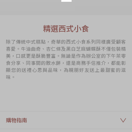
精選西式小食
除了傳統中式糕點，奇華的西式小食系列同樣廣受顧客
喜愛。牛油曲奇、杏仁條及黑白芝麻蝴蝶酥不僅包裝精
美，口感更是酥脆豐富。無論是作為辦公室的下午茶零
食分享、同事間的散水餅，還是商務手信推介，都能彰
顯您的送禮心思與品味，為親朋好友送上最甜蜜的滋
味。
購物指南