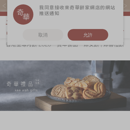
購物滿$368(折扣後)即免本地運費！
我同意接收來奇華餅家網店的網站
推送通知
我的購物
取消
允許
香港至尊月餅 2026
賀年食品
嫁女餅 | 嫁喜禮餅
關於奇華
奇華餅食
更多
所有產品
奇華傳奇
香港至尊月餅
奇華Fans
2026
最新推廣
奇華工作坊
賀年食品
分店網絡
奇華茶室
嫁女餅 | 嫁喜禮
商務銷售
聯絡奇華
餅
嫁喜須知
加入奇華
手信禮品
奇華網誌
家鄉餅食｜香港
製造