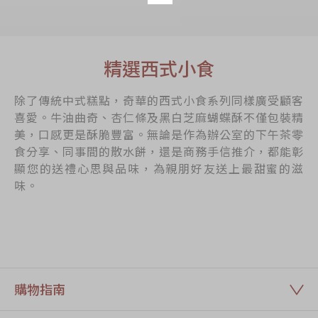
精選西式小食
除了傳統中式糕點，奇華的西式小食系列同樣廣受顧客
喜愛。牛油曲奇、杏仁條及黑白芝麻蝴蝶酥不僅包裝精
美，口感更是酥脆豐富。無論是作為辦公室的下午茶零
食分享、同事間的散水餅，還是商務手信推介，都能彰
顯您的送禮心思與品味，為親朋好友送上最甜蜜的滋
味。
購物指南