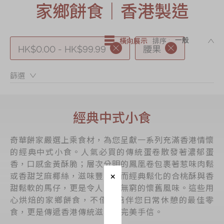
家鄉餅食｜香港製造
節日時令食品
茗茶系列
DE
奇華迪士尼禮盒
橫向展示
排序 :
HK$0.00 - HK$99.99
腰果
奇華LINE
FRIENDS禮盒
篩選：
所有產品
產品價目表
經典中式小食
EN
简体
奇華餅家嚴選上乘食材，為您呈獻一系列充滿香港情懷
的經典中式小食。人氣必買的傳統蛋卷散發著濃郁蛋
香，口感金黃酥脆；層次分明的鳳凰卷包裹著惹味肉鬆
或香甜芝麻椰絲，滋味豐富；而經典鬆化的合桃酥與香
甜鬆軟的馬仔，更是令人回味無窮的懷舊風味。這些用
心烘焙的家鄉餅食，不僅是陪伴您日常休憩的最佳零
食，更是傳遞香港傳統滋味的完美手信。