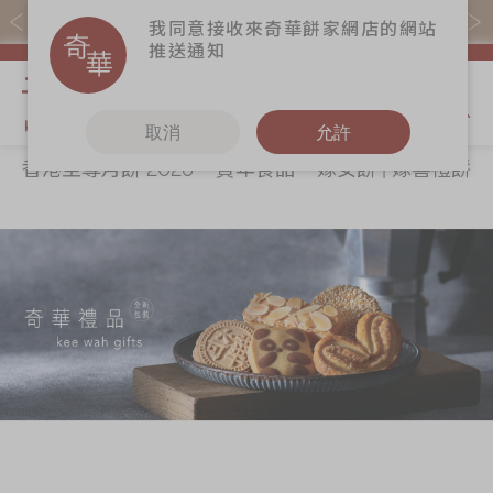
購物滿$368(折扣後)即免本地運費！
我同意接收來奇華餅家網店的網站
推送通知
我的購物
取消
允許
香港至尊月餅 2026
賀年食品
嫁女餅 | 嫁喜禮餅
關於奇華
奇華餅食
更多
所有產品
奇華傳奇
香港至尊月餅
奇華Fans
2026
最新推廣
奇華工作坊
賀年食品
分店網絡
奇華茶室
嫁女餅 | 嫁喜禮
商務銷售
聯絡奇華
餅
嫁喜須知
加入奇華
手信禮品
奇華網誌
家鄉餅食｜香港
製造