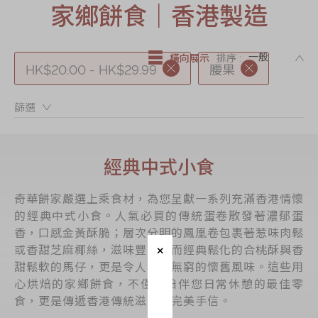
家鄉餅食｜香港製造
節日時令食品
茗茶系列
DE
奇華迪士尼禮盒
橫向展示
排序 :
HK$20.00 - HK$29.99
腰果
奇華LINE
FRIENDS禮盒
篩選：
所有產品
產品價目表
經典中式小食
EN
简体
奇華餅家嚴選上乘食材，為您呈獻一系列充滿香港情懷
的經典中式小食。人氣必買的傳統蛋卷散發著濃郁蛋
香，口感金黃酥脆；層次分明的鳳凰卷包裹著惹味肉鬆
或香甜芝麻椰絲，滋味豐富；而經典鬆化的合桃酥與香
甜鬆軟的馬仔，更是令人回味無窮的懷舊風味。這些用
心烘焙的家鄉餅食，不僅是陪伴您日常休憩的最佳零
食，更是傳遞香港傳統滋味的完美手信。