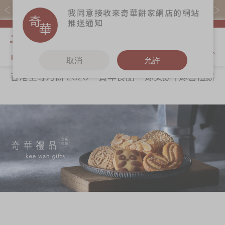
易賞錢會員憑推廣碼購買現貨產品可賺易賞錢($5=1分)
我同意接收來奇華餅家網店的網站
推送通知
我的購物
取消
允許
香港至尊月餅 2026
賀年食品
嫁女餅 | 嫁喜禮餅
關於奇華
奇華餅食
更多
所有產品
奇華傳奇
香港至尊月餅
奇華Fans
2026
最新推廣
奇華工作坊
賀年食品
分店網絡
奇華茶室
嫁女餅 | 嫁喜禮
商務銷售
聯絡奇華
餅
嫁喜須知
加入奇華
手信禮品
奇華網誌
家鄉餅食｜香港
製造