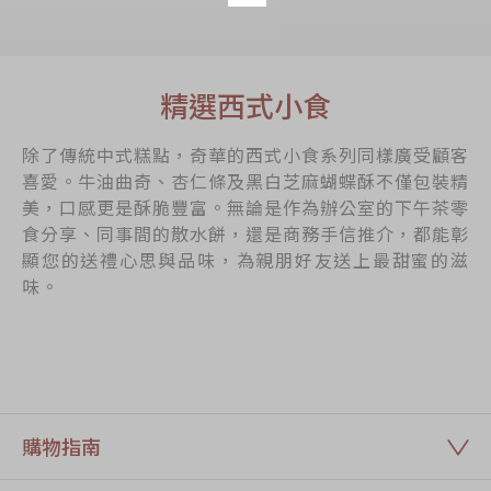
精選西式小食
除了傳統中式糕點，奇華的西式小食系列同樣廣受顧客
喜愛。牛油曲奇、杏仁條及黑白芝麻蝴蝶酥不僅包裝精
美，口感更是酥脆豐富。無論是作為辦公室的下午茶零
食分享、同事間的散水餅，還是商務手信推介，都能彰
顯您的送禮心思與品味，為親朋好友送上最甜蜜的滋
味。
購物指南