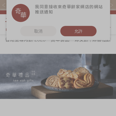
購物滿$368(折扣後)即免本地運費！
我同意接收來奇華餅家網店的網站
推送通知
我的購物
取消
允許
香港至尊月餅 2026
賀年食品
嫁女餅 | 嫁喜禮餅
關於奇華
奇華餅食
更多
所有產品
奇華傳奇
香港至尊月餅
奇華Fans
2026
最新推廣
奇華工作坊
賀年食品
分店網絡
奇華茶室
嫁女餅 | 嫁喜禮
商務銷售
聯絡奇華
餅
嫁喜須知
加入奇華
手信禮品
奇華網誌
家鄉餅食｜香港
製造