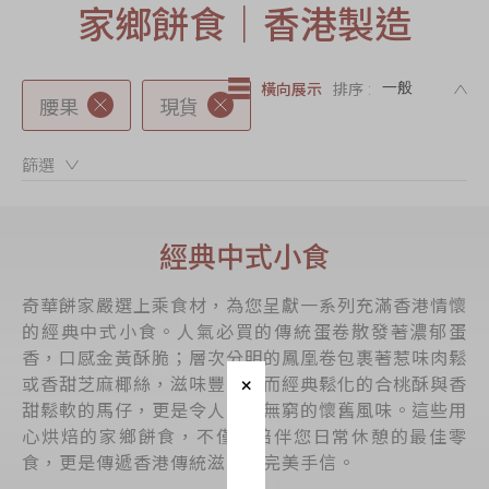
家鄉餅食｜香港製造
節日時令食品
茗茶系列
DE
奇華迪士尼禮盒
橫向展示
排序 :
腰果
現貨
奇華LINE
FRIENDS禮盒
篩選：
所有產品
產品價目表
經典中式小食
EN
简体
奇華餅家嚴選上乘食材，為您呈獻一系列充滿香港情懷
的經典中式小食。人氣必買的傳統蛋卷散發著濃郁蛋
香，口感金黃酥脆；層次分明的鳳凰卷包裹著惹味肉鬆
或香甜芝麻椰絲，滋味豐富；而經典鬆化的合桃酥與香
甜鬆軟的馬仔，更是令人回味無窮的懷舊風味。這些用
心烘焙的家鄉餅食，不僅是陪伴您日常休憩的最佳零
食，更是傳遞香港傳統滋味的完美手信。