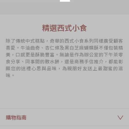
精選西式小食
除了傳統中式糕點，奇華的西式小食系列同樣廣受顧客
喜愛。牛油曲奇、杏仁條及黑白芝麻蝴蝶酥不僅包裝精
美，口感更是酥脆豐富。無論是作為辦公室的下午茶零
食分享、同事間的散水餅，還是商務手信推介，都能彰
顯您的送禮心思與品味，為親朋好友送上最甜蜜的滋
味。
購物指南