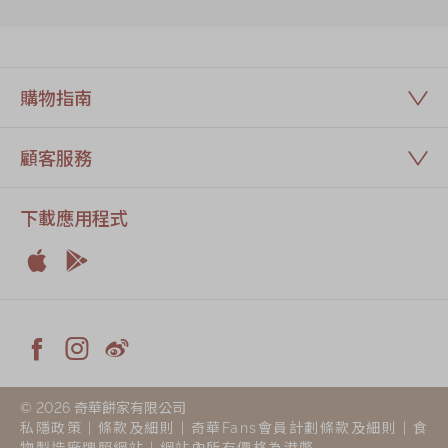
購物指南
顧客服務
下載應用程式


Apple
Android



Facebook
Instagram
Weiblog
© 2026 奇華餅家有限公司
私隱政策
|
條款及細則
|
奇華Fans會員計劃條款及細則
|
食
物製造廠牌照網站
| 網站內所有價格為港幣