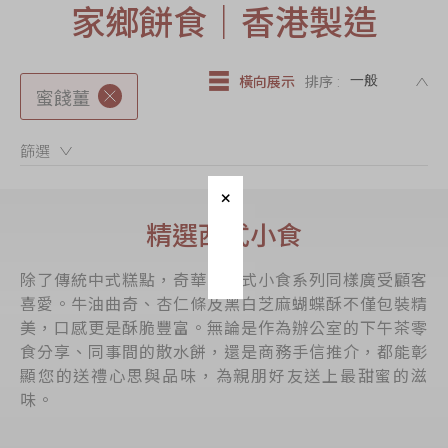
家鄉餅食｜香港製造
節日時令食品
茗茶系列
DE
奇華迪士尼禮盒
橫向展示
排序 :
蜜餞薑
奇華LINE
FRIENDS禮盒
篩選：
所有產品
產品價目表
精選西式小食
EN
简体
除了傳統中式糕點，奇華的西式小食系列同樣廣受顧客
喜愛。牛油曲奇、杏仁條及黑白芝麻蝴蝶酥不僅包裝精
美，口感更是酥脆豐富。無論是作為辦公室的下午茶零
食分享、同事間的散水餅，還是商務手信推介，都能彰
顯您的送禮心思與品味，為親朋好友送上最甜蜜的滋
味。