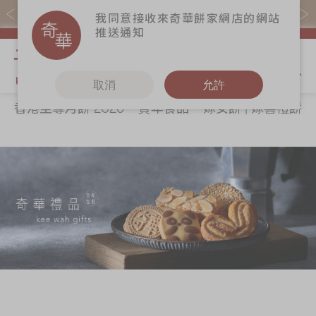
易賞錢會員憑推廣碼購買現貨產品可賺易賞錢($5=1分)
我同意接收來奇華餅家網店的網站
推送通知
我的購物
取消
允許
香港至尊月餅 2026
賀年食品
嫁女餅 | 嫁喜禮餅
關於奇華
奇華餅食
更多
所有產品
奇華傳奇
香港至尊月餅
奇華Fans
2026
最新推廣
奇華工作坊
賀年食品
分店網絡
奇華茶室
嫁女餅 | 嫁喜禮
商務銷售
聯絡奇華
餅
嫁喜須知
加入奇華
手信禮品
奇華網誌
家鄉餅食｜香港
製造