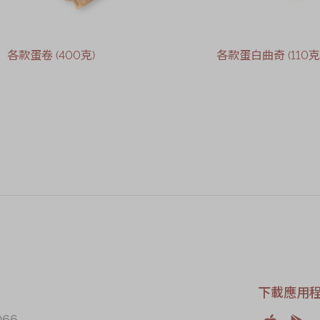
各款蛋卷 (400克)
各款蛋白曲奇 (110克
售罄
售罄
下載應用
066