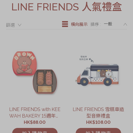
LINE FRIENDS 人氣禮盒
節日時令食品
茗茶系列
DE
奇華迪士尼禮盒
橫向展示
排序 :
篩選：
奇華LINE
FRIENDS禮盒
所有產品
產品價目表
EN
简体
LINE FRIENDS with KEE
LINE FRIENDS 雪糕車造
WAH BAKERY 15週年什
型音樂禮盒
錦小食禮盒
HK$88.00
HK$108.00
加入購物車
加入購物車