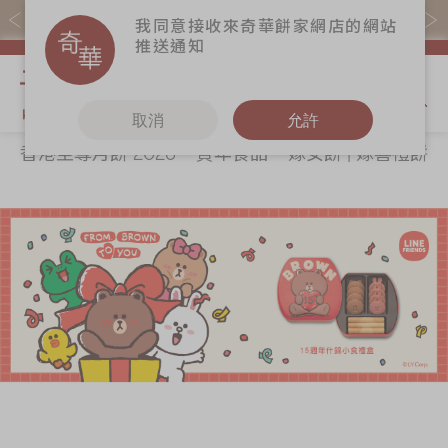
購物滿$368(折扣後)即免本地運費！
我同意接收來奇華餅家網店的網站
推送通知
我的購物
取消
允許
香港至尊月餅 2026
賀年食品
嫁女餅 | 嫁喜禮餅
關於奇華
奇華餅食
更多
所有產品
奇華傳奇
香港至尊月餅
奇華Fans
2026
最新推廣
奇華工作坊
賀年食品
分店網絡
奇華茶室
嫁女餅 | 嫁喜禮
商務銷售
聯絡奇華
餅
嫁喜須知
加入奇華
手信禮品
奇華網誌
家鄉餅食｜香港
製造