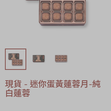
節日時令食品
茗茶系列
奇華迪士尼禮盒
奇華LINE
FRIENDS禮盒
所有產品
產品價目表
EN
简体
現貨 - 迷你蛋黃蓮蓉月-純
白蓮蓉