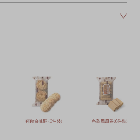
迷你合桃酥 (6件裝)
各款鳳凰卷(6件裝)