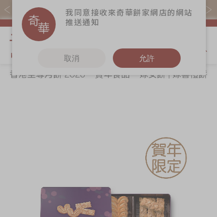
購物滿$368(折扣後)即免本地運費！
我同意接收來奇華餅家網店的網站
推送通知
我的購物
取消
允許
香港至尊月餅 2026
賀年食品
嫁女餅 | 嫁喜禮餅
關於奇華
奇華餅食
更多
所有產品
奇華傳奇
香港至尊月餅
奇華Fans
2026
最新推廣
奇華工作坊
Skip
Sk
賀年食品
分店網絡
奇華茶室
to
to
嫁女餅 | 嫁喜禮
the
th
商務銷售
聯絡奇華
餅
end
be
嫁喜須知
加入奇華
of
of
手信禮品
the
th
奇華網誌
家鄉餅食｜香港
images
im
製造
gallery
ga