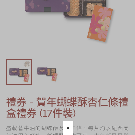
節日時令食品
茗茶系列
奇華迪士尼禮盒
奇華LINE
FRIENDS禮盒
所有產品
產品價目表
EN
简体
禮券 - 賀年蝴蝶酥杏仁條禮
盒禮券 (17件裝)
盛載著牛油的蝴蝶酥及杏仁條，每片均以紐西蘭