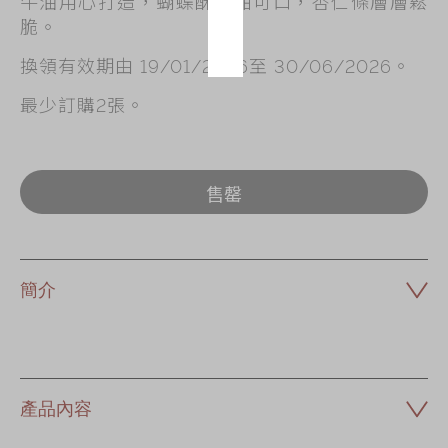
牛油用心打造，蝴蝶酥香甜可口，杏仁條層層鬆
脆。
換領有效期由 19/01/2026至 30/06/2026。
最少訂購2張。
售罄
簡介
產品內容