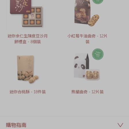
迷你余仁生陳皮豆沙月
小紅莓牛油曲奇 - 12片
餅禮盒 - 8個裝
裝
迷你合桃酥 - 18件裝
熊貓曲奇 - 12片裝
購物指南