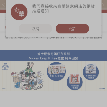
易賞錢會員憑推廣碼購買現貨產品可賺易賞錢($5=1分)
我同意接收來奇華餅家網店的網站
推送通知
我的購物
取消
允許
香港至尊月餅 2026
賀年食品
嫁女餅 | 嫁喜禮餅
關於奇華
奇華餅食
更多
所有產品
奇華傳奇
香港至尊月餅
奇華Fans
2026
最新推廣
奇華工作坊
賀年食品
分店網絡
奇華茶室
嫁女餅 | 嫁喜禮
商務銷售
聯絡奇華
餅
嫁喜須知
加入奇華
手信禮品
奇華網誌
家鄉餅食｜香港
製造