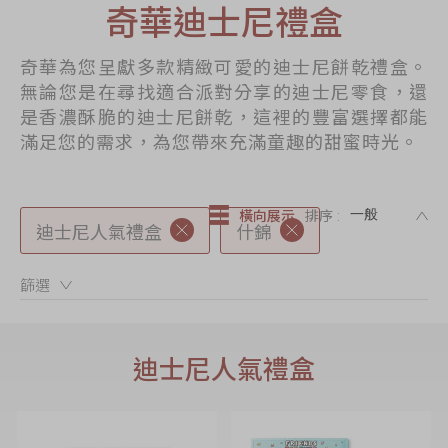
奇華迪士尼禮盒
節日時令食品
茗茶系列
奇華為您呈獻多款精緻可愛的迪士尼餅乾禮盒。
奇華迪士尼禮盒
無論您是在尋找適合派對分享的迪士尼零食，還
是香濃酥脆的迪士尼餅乾，這裡的豐富選擇都能
奇華LINE
滿足您的需求，為您帶來充滿童趣的甜蜜時光。
FRIENDS禮盒
所有產品
DE
橫向展示
排序 :
產品價目表
迪士尼人氣禮盒
什錦
EN
简体
篩選：
迪士尼人氣禮盒