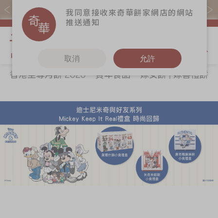
易賞錢會員憑推廣碼購買現貨產品可賺易賞錢($5=1分)
我同意接收來奇華餅家網店的網站
推送通知
我的購物
取消
允許
香港至尊月餅 2026
賀年食品
嫁女餅 | 嫁喜禮餅
關於奇華
奇華餅食
更多
所有產品
奇華傳奇
香港至尊月餅
奇華Fans
2026
最新推廣
奇華工作坊
賀年食品
分店網絡
奇華茶室
嫁女餅 | 嫁喜禮
商務銷售
聯絡奇華
餅
嫁喜須知
加入奇華
手信禮品
奇華網誌
家鄉餅食｜香港
製造