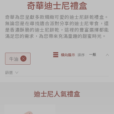
奇華迪士尼禮盒
節日時令食品
茗茶系列
奇華為您呈獻多款精緻可愛的迪士尼餅乾禮盒。
奇華迪士尼禮盒
無論您是在尋找適合派對分享的迪士尼零食，還
是香濃酥脆的迪士尼餅乾，這裡的豐富選擇都能
奇華LINE
滿足您的需求，為您帶來充滿童趣的甜蜜時光。
FRIENDS禮盒
所有產品
DE
橫向展示
排序 :
產品價目表
牛油
EN
简体
篩選：
迪士尼人氣禮盒