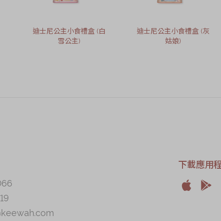
迪士尼公主小食禮盒 (白
迪士尼公主小食禮盒 (灰
雪公主)
姑娘)
下載應用
066


19
Apple
And
@keewah.com