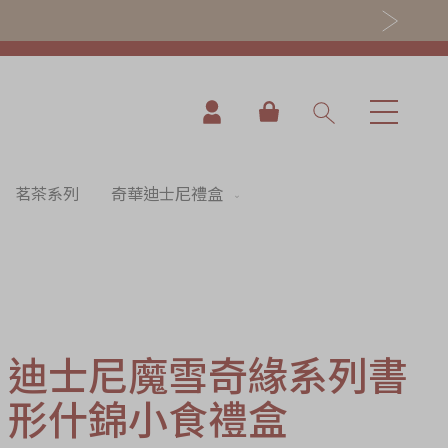
我的購物車
茗茶系列
奇華迪士尼禮盒
迪士尼魔雪奇緣系列書
形什錦小食禮盒
nning