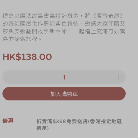
es
禮盒以魔法故事書為設計概念，將《魔雪奇緣》
ry
的奇幻國度化作夢幻紫色包裝，邀請大家伴隨艾
莎與安娜翻開故事新章節，一起踏上充滿奇妙驚
喜的探索旅程。
HK$138.00
加入購物車
優惠
折實滿$368免費送貨(香港指定地區
適用)