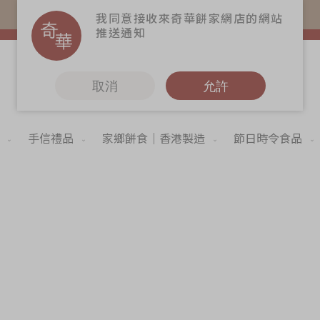
易賞錢會員憑推廣碼購買現貨產品可賺易賞錢($5=1分)
我同意接收來奇華餅家網店的網站
推送通知
取消
允許
手信禮品
家鄉餅食｜香港製造
節日時令食品
更多
6
奇華Fans
奇華工作坊
奇華茶室
Skip
to
聯絡奇華
the
begi
造
加入奇華
of