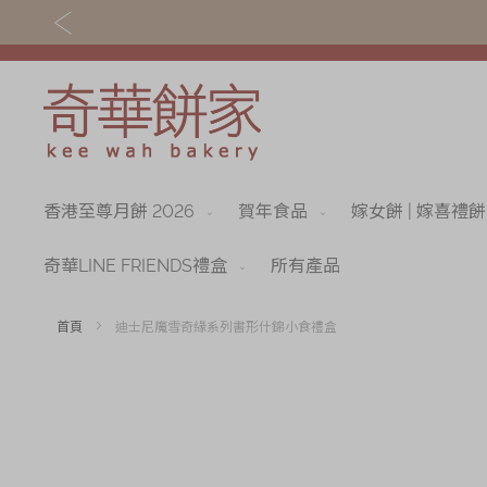
香港至尊月餅 2026
賀年食品
嫁女餅 | 嫁喜禮餅
關於奇華
奇華餅食
奇華傳奇
香港至尊月餅 202
奇華LINE FRIENDS禮盒
所有產品
最新推廣
賀年食品
首頁
迪士尼魔雪奇緣系列書形什錦小食禮盒
分店網絡
嫁女餅 | 嫁喜禮餅
Skip
to
商務銷售
手信禮品
the
end
嫁喜須知
家鄉餅食｜香港製
of