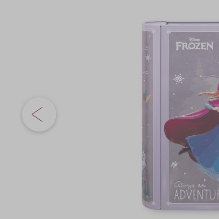
奇華網誌
節日時令食品
the
images
茗茶系列
gallery
奇華迪士尼禮盒
奇華LINE FRIEND
禮盒
所有產品
產品價目表
EN
简体