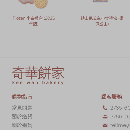
Frozen 小白禮盒 (2026
迪士尼公主小食禮盒 (樂
年版)
佩公主)
購物指南
顧客服務
常見問題
2785-6

關於送貨
2786-01

關於退貨
tellme
