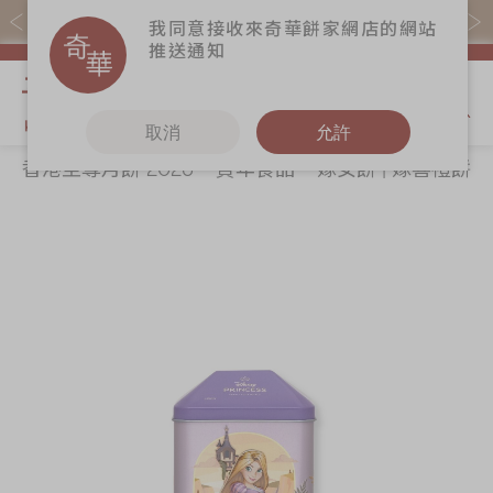
購物滿$368(折扣後)即免本地運費！
我同意接收來奇華餅家網店的網站
推送通知
我的購物
取消
允許
香港至尊月餅 2026
賀年食品
嫁女餅 | 嫁喜禮餅
關於奇華
奇華餅食
更多
所有產品
奇華傳奇
香港至尊月餅
奇華Fans
2026
最新推廣
奇華工作坊
Skip
Sk
賀年食品
分店網絡
奇華茶室
to
to
嫁女餅 | 嫁喜禮
the
th
商務銷售
聯絡奇華
餅
end
be
嫁喜須知
加入奇華
of
of
手信禮品
the
th
奇華網誌
家鄉餅食｜香港
images
im
製造
gallery
ga