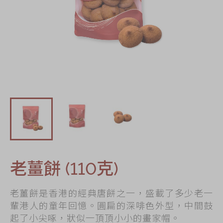
節日時令食品
茗茶系列
奇華迪士尼禮盒
奇華LINE
FRIENDS禮盒
所有產品
產品價目表
EN
简体
老薑餅 (110克)
老薑餅是香港的經典唐餅之一，盛載了多少老一
輩港人的童年回憶。圓扁的深啡色外型，中間鼓
起了小尖啄，狀似一頂頂小小的畫家帽。