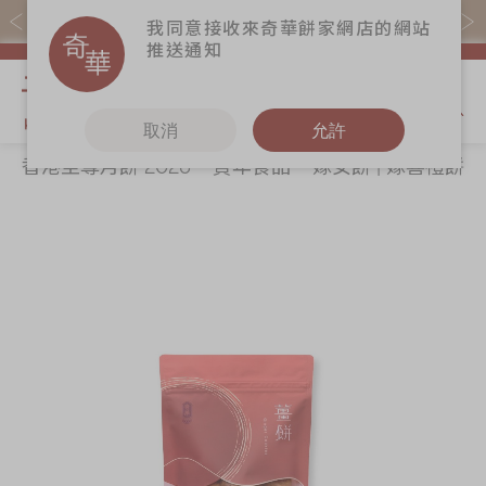
易賞錢會員憑推廣碼購買現貨產品可賺易賞錢($5=1分)
我同意接收來奇華餅家網店的網站
推送通知
我的購物
取消
允許
香港至尊月餅 2026
賀年食品
嫁女餅 | 嫁喜禮餅
關於奇華
奇華餅食
更多
所有產品
奇華傳奇
香港至尊月餅
奇華Fans
2026
最新推廣
奇華工作坊
Skip
Sk
賀年食品
分店網絡
奇華茶室
to
to
嫁女餅 | 嫁喜禮
the
th
商務銷售
聯絡奇華
餅
end
be
嫁喜須知
加入奇華
of
of
手信禮品
the
th
奇華網誌
家鄉餅食｜香港
images
im
製造
gallery
ga