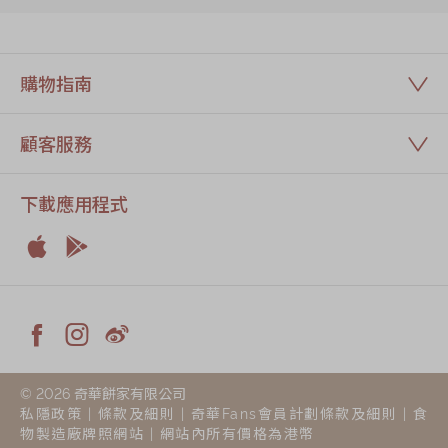
購物指南
顧客服務
下載應用程式


Apple
Android



Facebook
Instagram
Weiblog
© 2026 奇華餅家有限公司
私隱政策
|
條款及細則
|
奇華Fans會員計劃條款及細則
|
食
物製造廠牌照網站
| 網站內所有價格為港幣