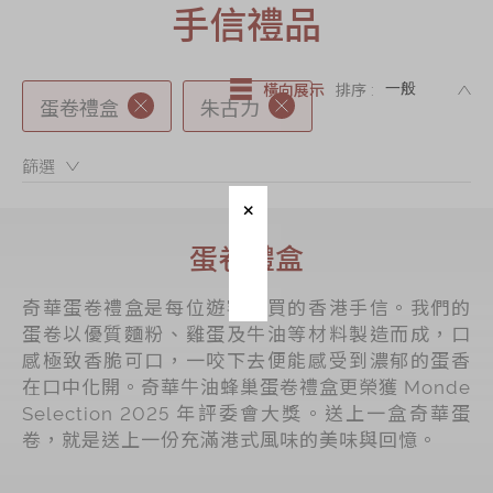
手信禮品
節日時令食品
茗茶系列
DE
奇華迪士尼禮盒
橫向展示
排序 :
蛋卷禮盒
朱古力
奇華LINE
FRIENDS禮盒
篩選：
所有產品
產品價目表
蛋卷禮盒
EN
简体
奇華蛋卷禮盒是每位遊客必買的香港手信。我們的
蛋卷以優質麵粉、雞蛋及牛油等材料製造而成，口
感極致香脆可口，一咬下去便能感受到濃郁的蛋香
在口中化開。奇華牛油蜂巢蛋卷禮盒更榮獲 Monde
Selection 2025 年評委會大獎。送上一盒奇華蛋
卷，就是送上一份充滿港式風味的美味與回憶。