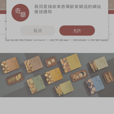
購物滿$368(折扣後)即免本地運費！
我同意接收來奇華餅家網店的網站
推送通知
我的購物
取消
允許
香港至尊月餅 2026
賀年食品
嫁女餅 | 嫁喜禮餅
關於奇華
奇華餅食
更多
所有產品
奇華傳奇
香港至尊月餅
奇華Fans
2026
最新推廣
奇華工作坊
賀年食品
分店網絡
奇華茶室
嫁女餅 | 嫁喜禮
商務銷售
聯絡奇華
餅
嫁喜須知
加入奇華
手信禮品
奇華網誌
家鄉餅食｜香港
製造