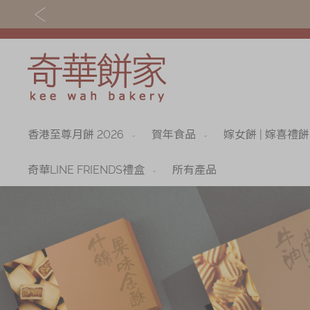
香港至尊月餅 2026
賀年食品
嫁女餅 | 嫁喜禮餅
關於奇華
奇華餅食
奇華傳奇
香港至尊月餅 202
奇華LINE FRIENDS禮盒
所有產品
最新推廣
賀年食品
分店網絡
嫁女餅 | 嫁喜禮餅
商務銷售
手信禮品
嫁喜須知
家鄉餅食｜香港製