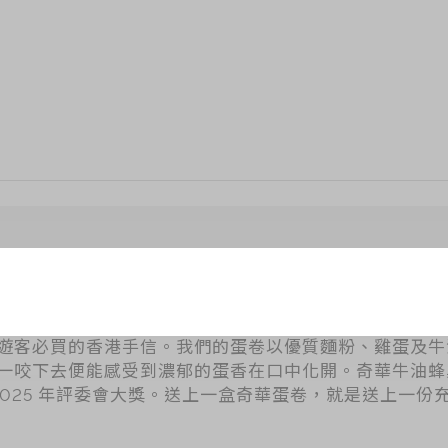
蛋卷禮盒
遊客必買的香港手信。我們的蛋卷以優質麵粉、雞蛋及牛
一咬下去便能感受到濃郁的蛋香在口中化開。奇華牛油蜂
tion 2025 年評委會大獎。送上一盒奇華蛋卷，就是送上