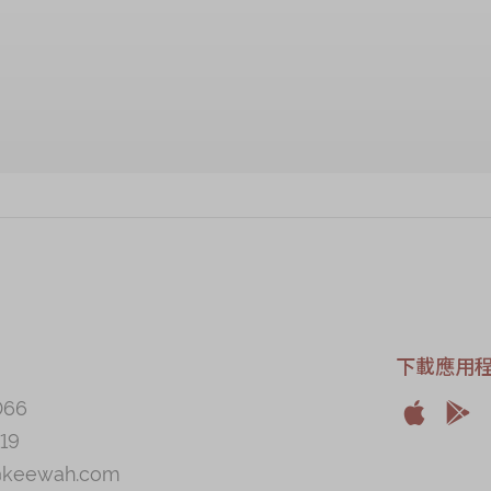
售罄
下載應用
066


19
Apple
And
@keewah.com