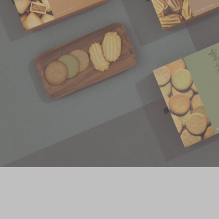
奇華網誌
節日時令食品
茗茶系列
奇華迪士尼禮盒
奇華LINE FRIEND
禮盒
所有產品
產品價目表
EN
简体