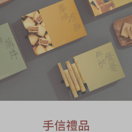
S
手信禮品