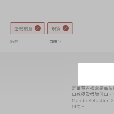
蛋卷禮盒
現貨
篩選：
口味
牛油
椰蓉
黑芝麻
海苔
什錦
奇華蛋卷禮盒是每位
朱古力
口感極致香脆可口，
烏龍
Monde Selec
回憶。
咖啡