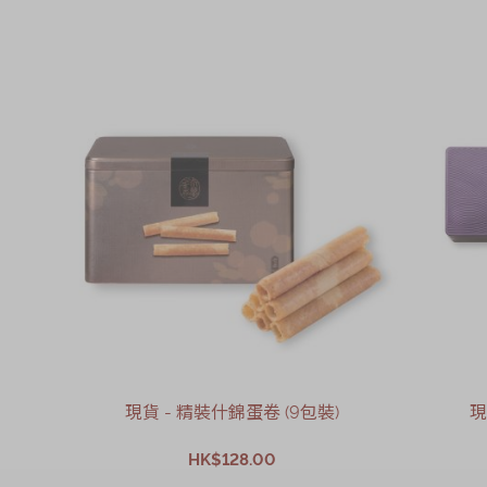
抹茶
現貨 - 精裝什錦蛋卷 (9包裝)
現
HK$128.00