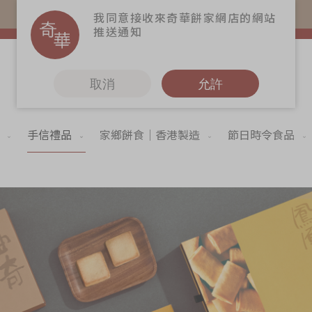
易賞錢會員憑推廣碼購買現貨產品可賺易賞錢($5=1分)
我同意接收來奇華餅家網店的網站
推送通知
取消
允許
手信禮品
家鄉餅食｜香港製造
節日時令食品
更多
6
奇華Fans
奇華工作坊
奇華茶室
聯絡奇華
造
加入奇華