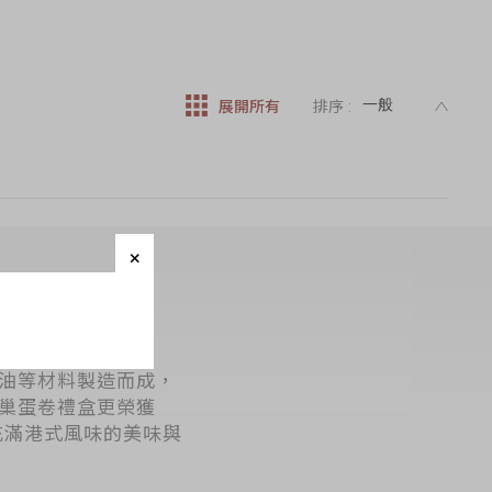
DESC
展開所有
排序 :
油等材料製造而成，
巢蛋卷禮盒更榮獲
一份充滿港式風味的美味與