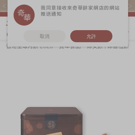
易賞錢會員憑推廣碼購買現貨產品可賺易賞錢($5=1分)
我同意接收來奇華餅家網店的網站
推送通知
我的購物
取消
允許
香港至尊月餅 2026
賀年食品
嫁女餅 | 嫁喜禮餅
關於奇華
奇華餅食
更多
所有產品
奇華傳奇
香港至尊月餅
奇華Fans
2026
最新推廣
奇華工作坊
Skip
Sk
賀年食品
分店網絡
奇華茶室
to
to
嫁女餅 | 嫁喜禮
the
th
商務銷售
聯絡奇華
餅
end
be
嫁喜須知
加入奇華
of
of
手信禮品
the
th
奇華網誌
家鄉餅食｜香港
images
im
製造
gallery
ga