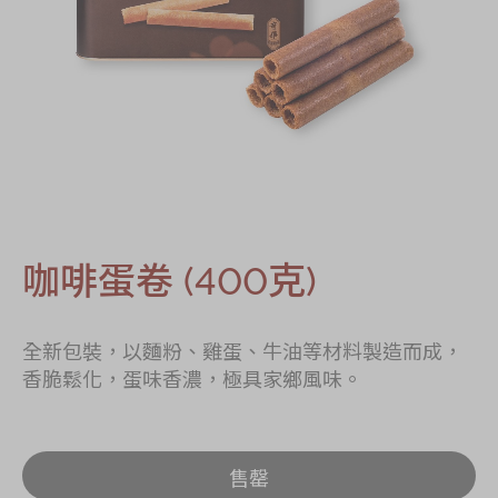
節日時令食品
茗茶系列
奇華迪士尼禮盒
奇華LINE
FRIENDS禮盒
所有產品
產品價目表
咖啡蛋卷 (400克)
EN
简体
全新包裝，以麵粉、雞蛋、牛油等材料製造而成，
香脆鬆化，蛋味香濃，極具家鄉風味。
售罄