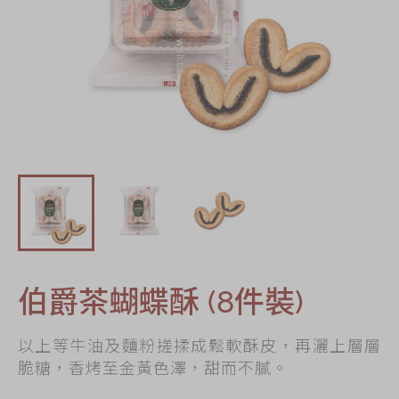
節日時令食品
茗茶系列
奇華迪士尼禮盒
奇華LINE
FRIENDS禮盒
所有產品
產品價目表
EN
简体
伯爵茶蝴蝶酥 (8件裝)
以上等牛油及麵粉搓揉成鬆軟酥皮，再灑上層層
脆糖，香烤至金黃色澤，甜而不膩。