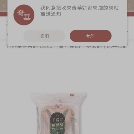
易賞錢會員憑推廣碼購買現貨產品可賺易賞錢($5=1分)
我同意接收來奇華餅家網店的網站
推送通知
我的購物
取消
允許
香港至尊月餅 2026
賀年食品
嫁女餅 | 嫁喜禮餅
關於奇華
奇華餅食
更多
所有產品
奇華傳奇
香港至尊月餅
奇華Fans
2026
最新推廣
奇華工作坊
Skip
Sk
賀年食品
分店網絡
奇華茶室
to
to
嫁女餅 | 嫁喜禮
the
th
商務銷售
聯絡奇華
餅
end
be
嫁喜須知
加入奇華
of
of
手信禮品
the
th
奇華網誌
家鄉餅食｜香港
images
im
製造
gallery
ga