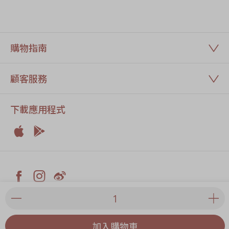
購物指南
顧客服務
下載應用程式


Apple
Android



Facebook
Instagram
Weiblog
© 2026 奇華餅家有限公司
私隱政策
|
條款及細則
|
奇華Fans會員計劃條款及細則
|
食
加入購物車
物製造廠牌照網站
| 網站內所有價格為港幣