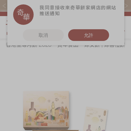
易賞錢會員憑推廣碼購買現貨產品可賺易賞錢($5=1分)
我同意接收來奇華餅家網店的網站
推送通知
我的購物
取消
允許
香港至尊月餅 2026
賀年食品
嫁女餅 | 嫁喜禮餅
關於奇華
奇華餅食
更多
所有產品
奇華傳奇
香港至尊月餅
奇華Fans
2026
最新推廣
奇華工作坊
Skip
Sk
賀年食品
分店網絡
奇華茶室
to
to
嫁女餅 | 嫁喜禮
the
th
商務銷售
聯絡奇華
餅
end
be
嫁喜須知
加入奇華
of
of
手信禮品
the
th
奇華網誌
家鄉餅食｜香港
images
im
製造
gallery
ga