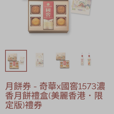
節日時令食品
茗茶系列
奇華迪士尼禮盒
奇華LINE
FRIENDS禮盒
所有產品
產品價目表
EN
简体
月餅券 - 奇華x國窖1573濃
香月餅禮盒(美麗香港．限
定版)禮券