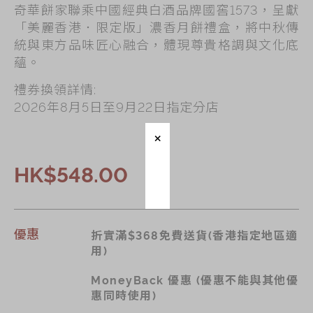
奇華餅家聯乘中國經典白酒品牌國窖1573，呈獻
「美麗香港．限定版」濃香月餅禮盒，將中秋傳
統與東方品味匠心融合，體現尊貴格調與文化底
蘊。
禮券換領詳情:
2026年8月5日至9月22日指定分店
HK$548.00
優惠
折實滿$368免費送貨(香港指定地區適
用)
MoneyBack 優惠 (優惠不能與其他優
惠同時使用)