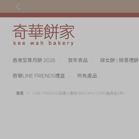
香港至尊月餅 2026
賀年食品
嫁女餅 | 嫁喜禮餅
關於奇華
奇華餅食
奇華傳奇
香港至尊月餅 202
奇華LINE FRIENDS禮盒
所有產品
最新推廣
賀年食品
首頁
LINE FRIENDS 回禮小禮物 (BROWN/CONY曲奇各2件)
分店網絡
嫁女餅 | 嫁喜禮餅
Skip
to
商務銷售
手信禮品
the
end
嫁喜須知
家鄉餅食｜香港製
of