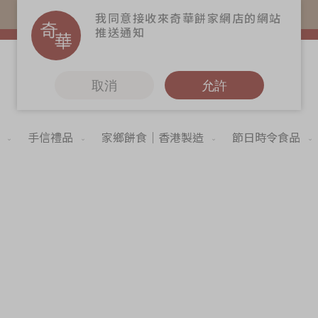
購物滿$368(折扣後)即免本地運費！
我同意接收來奇華餅家網店的網站
推送通知
取消
允許
手信禮品
家鄉餅食｜香港製造
節日時令食品
更多
6
奇華Fans
奇華工作坊
奇華茶室
Skip
to
聯絡奇華
the
begi
造
加入奇華
of