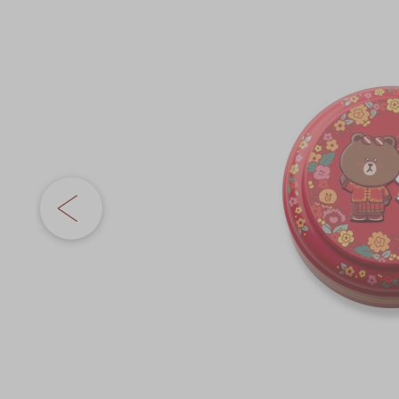
奇華網誌
節日時令食品
the
images
茗茶系列
gallery
奇華迪士尼禮盒
奇華LINE FRIEND
禮盒
所有產品
產品價目表
EN
简体