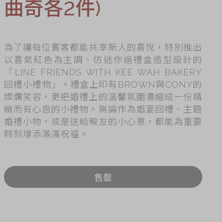
曲奇各2件)
es
ry
為了讓每位賓客都能共享新人的喜悅，特別推出
以喜氣紅色為主調、仿迷你過禮盒造型設計的
「LINE FRIENDS WITH KEE WAH BAKERY
回禮小禮物」。禮盒上印有BROWN與CONY的
燦爛笑容，更把婚禮上的溫馨氛圍濃縮成一份精
緻而有心思的小禮物。無論作為婚宴回禮、主題
婚禮小物，或是送給親友的小心意，都能為重要
時刻增添滿滿祝福。
售罄