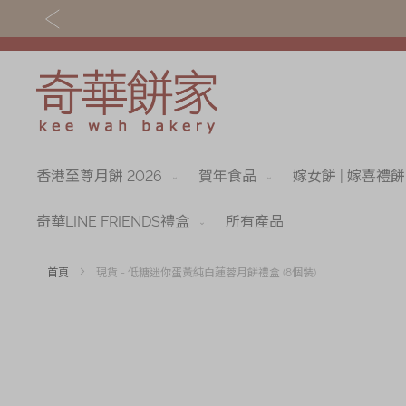
香港至尊月餅 2026
賀年食品
嫁女餅 | 嫁喜禮餅
關於奇華
奇華餅食
奇華傳奇
香港至尊月餅 202
奇華LINE FRIENDS禮盒
所有產品
最新推廣
賀年食品
首頁
現貨 - 低糖迷你蛋黃純白蓮蓉月餅禮盒 (8個裝)
分店網絡
嫁女餅 | 嫁喜禮餅
Skip
to
商務銷售
手信禮品
the
end
嫁喜須知
家鄉餅食｜香港製
of