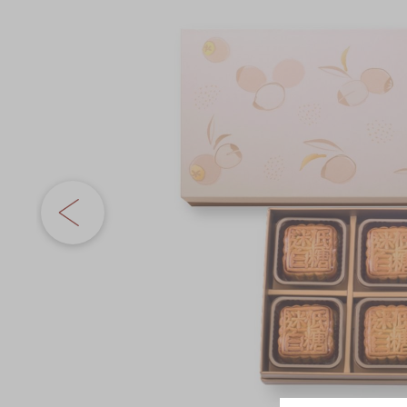
奇華網誌
節日時令食品
the
images
茗茶系列
gallery
奇華迪士尼禮盒
奇華LINE FRIEND
禮盒
所有產品
產品價目表
EN
简体