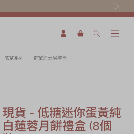
我的購物車
茗茶系列
奇華迪士尼禮盒
現貨 - 低糖迷你蛋黃純
白蓮蓉月餅禮盒 (8個
nning