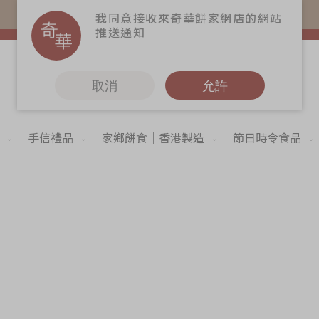
易賞錢會員憑推廣碼購買現貨產品可賺易賞錢($5=1分)
我同意接收來奇華餅家網店的網站
推送通知
取消
允許
手信禮品
家鄉餅食｜香港製造
節日時令食品
更多
6
奇華Fans
奇華工作坊
奇華茶室
Skip
to
聯絡奇華
the
begi
造
加入奇華
of