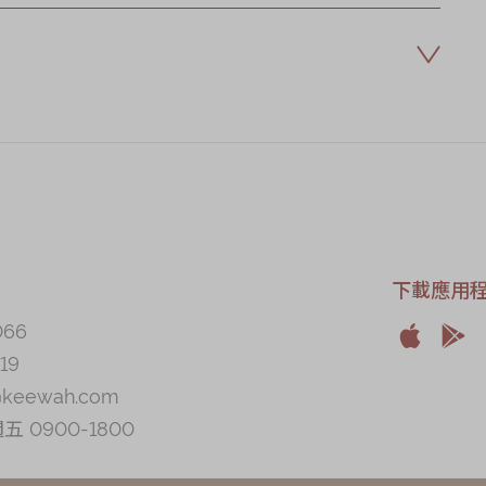
下載應用
066


19
Apple
And
@keewah.com
 0900-1800