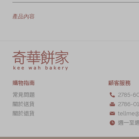
產品內容
購物指南
顧客服務
常見問題
2785-6

關於送貨
2786-01

關於退貨
tellme

週一至週五
