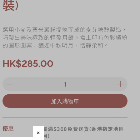
裝)
es
ry
選用小麥及粟米澱粉提煉而成的麥芽糖醇製造，
巧製出美味極致的輕盈月餅。盒上印有色彩繽紛
的圓形圖案，猶如中秋明月，恬靜柔和。
HK$285.00
加入購物車
優惠
折實滿$368免費送貨(香港指定地區
適用)