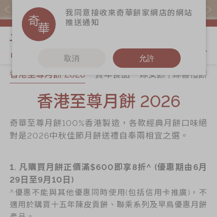
易賞錢會員憑推廣碼購買現貨產品可賺易賞錢($5=1分)
我同意接收來奇華餅家網店的網站
推送通知
我的購物
取消
允許
香港至尊月餅 2026
賀年食品
嫁女餅 | 嫁喜禮餅
關於奇華
奇華餅食
更多
所有產品
香港至尊月餅 2026
奇華傳奇
香港至尊月餅
奇華Fans
2026
最新推廣
奇華工作坊
奇華至尊月餅100%香港製造，各款經典月餅口味絕
賀年食品
分店網絡
奇華茶室
對是2026中秋佳節月餅送禮自奉兩相宜之選。
嫁女餅 | 嫁喜禮
商務銷售
聯絡奇華
餅
嫁喜須知
1. 凡購買月餅正價滿$600即享8折^ (優惠期由6月
加入奇華
手信禮品
29日至9月10日)
奇華網誌
家鄉餅食｜香港
^優惠不能與其他優惠同時使用(包括信用卡推廣)，不
製造
適用於購買十五年陳皮貢餅、聯乘系列及早鳥優惠月餅
產品。