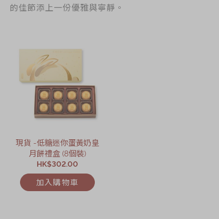
的佳節添上一份優雅與寧靜。
現貨 -低糖迷你蛋黃奶皇
月餅禮盒 (8個裝)
HK$302.00
加入購物車