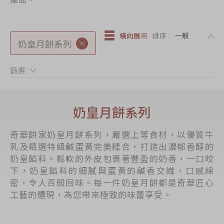
節日時令食品
茗茶系列
DE
橫向展示
排序 :
奇華迪士尼禮盒
奶皇月餅系列
奇華LINE
篩選：
FRIENDS禮盒
所有產品
奶皇月餅系列
產品價目表
奇華餅家奶皇月餅系列，嚴選上等食材，以優質牛
EN
简体
乳及精選特級鹹蛋黃完美糅合，打造出濃郁香醇的
奶皇餡料。鬆軟的外皮包裹著豐盈的奶香，一口咬
下，奶皇餡料的細膩與蛋黃的鹹香交織，口感綿
密，令人百般回味。每一件奶皇月餅都是奇華匠心
工藝的體現，為您帶來極致的味蕾享受。