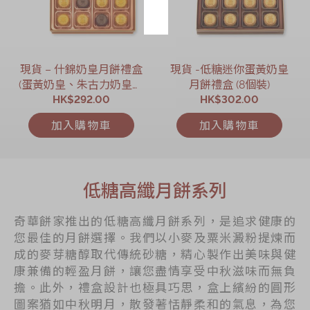
現貨 – 什錦奶皇月餅禮盒
現貨 -低糖迷你蛋黃奶皇
(蛋黃奶皇、朱古力奶皇及
月餅禮盒 (8個裝)
伯爵茶奶皇) (8個裝)
HK$292.00
HK$302.00
加入購物車
加入購物車
低糖高纖月餅系列
奇華餅家推出的低糖高纖月餅系列，是追求健康的
您最佳的月餅選擇。我們以小麥及粟米澱粉提煉而
成的麥芽糖醇取代傳統砂糖，精心製作出美味與健
康兼備的輕盈月餅，讓您盡情享受中秋滋味而無負
擔。此外，禮盒設計也極具巧思，盒上繽紛的圓形
圖案猶如中秋明月，散發著恬靜柔和的氣息，為您