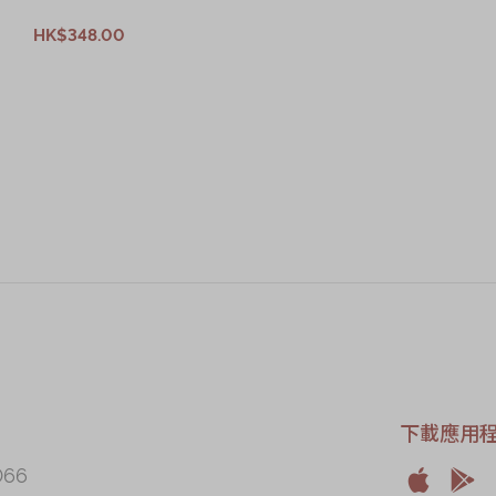
HK$348.00
加入購物車
下載應用
066

